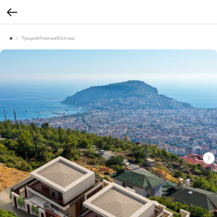
Турция/Аланья/Бекташ